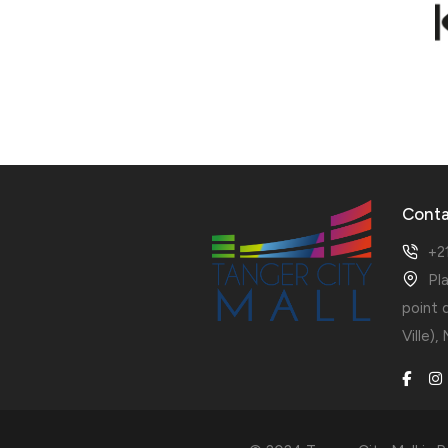
Cont
+2
Pl
point 
Ville),