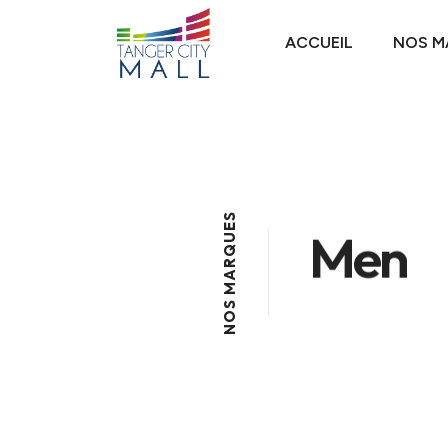
ACCUEIL
NOS M
S
E
Men
U
Q
R
A
M
S
O
N