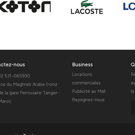
actez-nous
Business
Q
Locations
R
12 531-065930
commerciales
a
ace du Maghreb Arabe (rond
Publicité au Mall
l
de la gare Ferroviaire Tanger-
Rejoignez-nous
 Maroc