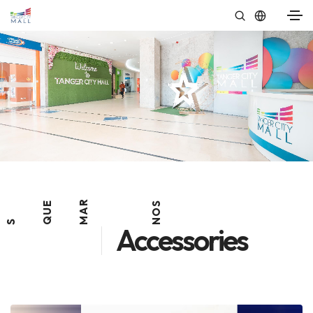
R
E
S
A
U
O
Q
M
N
S
Accessories