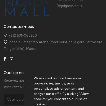
Rejoignez-nous
Contactez-nous
+212 531-065930
Place du Maghreb Arabe (rond point de la gare Ferroviaire
Tanger-Ville), Maroc
Quoi de neuf ?
We use cookies to enhance your
Recevez nos informations en avant-première en vous
browsing experience, serve
inscrivant à la Newsletters du Tanger City Mall
personalized ads or content, and
analyze our traffic. By clicking "Allow
cookies" you consent to our use of
cookies.