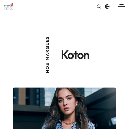
S
E
U
Q
Koton
R
A
M
S
O
N