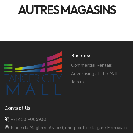
AUTRES MAGASINS
Business
Commercial Rentals
Advertising at the Mall
Join us
Contact Us
+212 531-065930
Place du Maghreb Arabe (rond point de la gare Ferroviaire